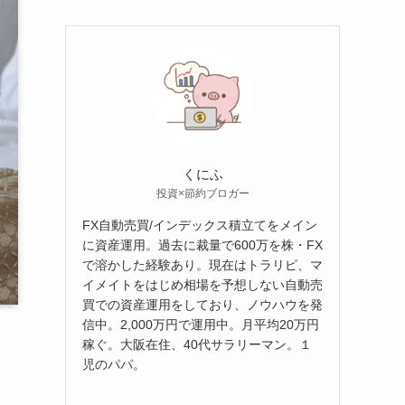
ゴ
リ
ー
くにふ
投資×節約ブロガー
FX自動売買/インデックス積立てをメイン
に資産運用。過去に裁量で600万を株・FX
で溶かした経験あり。現在はトラリピ、マ
イメイトをはじめ相場を予想しない自動売
買での資産運用をしており、ノウハウを発
信中。2,000万円で運用中。月平均20万円
稼ぐ。大阪在住、40代サラリーマン。１
児のパパ。